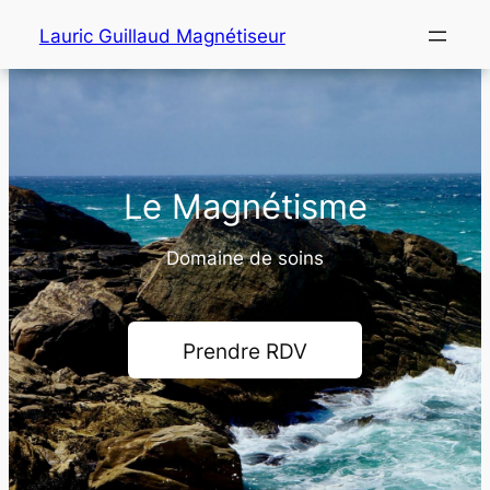
Aller
Lauric Guillaud Magnétiseur
au
contenu
Le Magnétisme
Domaine de soins
Prendre RDV