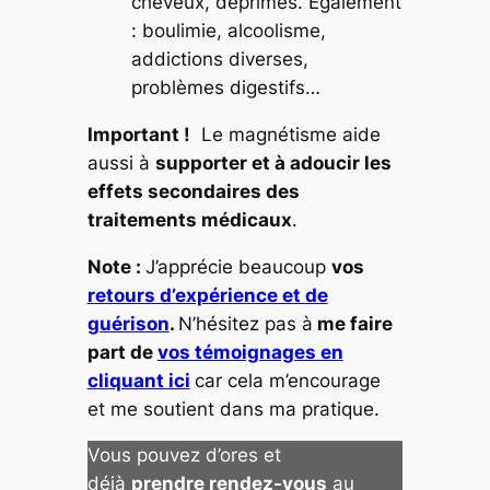
cheveux, déprimes. Également
: boulimie, alcoolisme,
addictions diverses,
problèmes digestifs…
Important !
Le magnétisme aide
aussi à
supporter et à adoucir les
effets secondaires des
traitements médicaux
.
Note :
J’apprécie beaucoup
vos
retours d’expérience et de
guérison
.
N’hésitez pas à
me faire
part de
vos témoignages en
cliquant ici
car cela m’encourage
et me soutient dans ma pratique.
Vous pouvez d’ores et
déjà
prendre rendez-vous
au